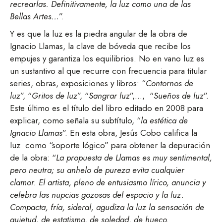
recrearlas. Definitivamente, la luz como una de las
Bellas Artes…
”.
Y es que la luz es la piedra angular de la obra de
Ignacio Llamas, la clave de bóveda que recibe los
empujes y garantiza los equilibrios. No en vano luz es
un sustantivo al que recurre con frecuencia para titular
series, obras, exposiciones y libros: “
Contornos de
luz
”, “
Gritos de luz
”, “
Sangrar luz
”,…, “
Sueños de luz
”.
Este último es el título del libro editado en 2008 para
explicar, como señala su subtítulo, “
la estética de
Ignacio Llamas
”. En esta obra, Jesús Cobo califica la
luz como “soporte lógico” para obtener la depuración
de la obra: “
La propuesta de Llamas es muy sentimental,
pero neutra; su anhelo de pureza evita cualquier
clamor. El artista, pleno de entusiasmo lírico, anuncia y
celebra las nupcias gozosas del espacio y la luz.
Compacta, fría, sideral, agudiza la luz la sensación de
quietud, de estatismo, de soledad, de hueco.