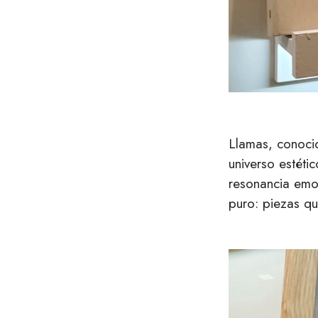
Llamas, conocid
universo estéti
resonancia emoc
puro: piezas qu