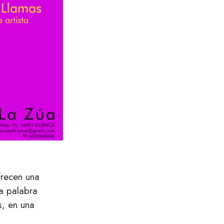
frecen una
la palabra
s, en una