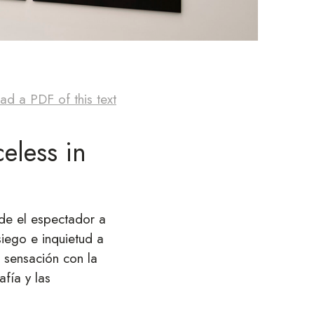
d a PDF of this text
eless in
de el espectador a
iego e inquietud a
 sensación con la
afía y las