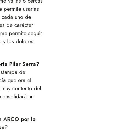
mo vallas o cercas
me permite usarlas
e cada uno de
es de carácter
 me permite seguir
s y los dolores
ría Pilar Serra?
 Estampa de
ía que era el
y muy contento del
consolidará un
en ARCO por la
vo»?