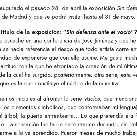
naugurado el pasado 28 de abril la exposición
Sin defe
ra de Madrid y que se podrá visitar hasta el 31 de mayo.
ítulo de la exposición: “
Sin defensa ante el vacío
”
ue escuché en una conferencia de José Jiménez y que h
a se hacía referencia al riesgo que todo artista corre a
acidad de exponerse que con ello asume. Me gusta muc
 actitud con la que he afrontado la creación de mi últim
de la cual ha surgido, posteriormente, otra serie, esta v
 que es la que constituye el núcleo de la muestra.
ntos iniciales al afrontar la serie
Vacíos
, que menciona
 de los elementos simbólicos, que conformaban mi lengu
 el árbol, la puerta entreabierta… Lo que pretendía era f
e. La sensación fue la de encontrarme desnudo, sin def
rarme a lo ya aprendido. Fueron meses de mucho trabaj