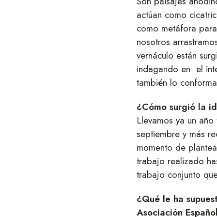
Son paisajes anodin
actúan como cicatrice
como metáfora para 
nosotros arrastramo
vernáculo están sur
indagando en el inte
también lo conforma
¿Cómo surgió la id
Llevamos ya un año t
septiembre y más re
momento de plantear 
trabajo realizado h
trabajo conjunto qu
¿Qué le ha supuest
Asociación Español